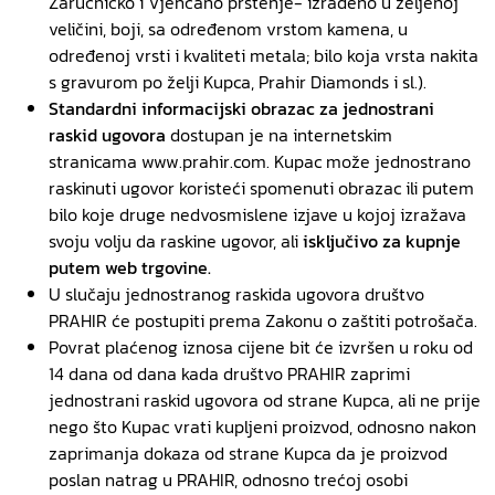
Zaručničko i Vjenčano prstenje- izrađeno u željenoj
veličini, boji, sa određenom vrstom kamena, u
određenoj vrsti i kvaliteti metala; bilo koja vrsta nakita
s gravurom po želji Kupca, Prahir Diamonds i sl.).
Standardni informacijski obrazac
za jednostrani
raskid ugovora
dostupan je na internetskim
stranicama www.prahir.com. Kupac može jednostrano
raskinuti ugovor koristeći spomenuti obrazac ili putem
bilo koje druge nedvosmislene izjave u kojoj izražava
svoju volju da raskine ugovor, ali
isključivo za kupnje
putem web trgovine.
U slučaju jednostranog raskida ugovora društvo
PRAHIR će postupiti prema Zakonu o zaštiti potrošača.
Povrat plaćenog iznosa cijene bit će izvršen u roku od
14 dana od dana kada društvo PRAHIR zaprimi
jednostrani raskid ugovora od strane Kupca, ali ne prije
nego što Kupac vrati kupljeni proizvod, odnosno nakon
zaprimanja dokaza od strane Kupca da je proizvod
poslan natrag u PRAHIR, odnosno trećoj osobi