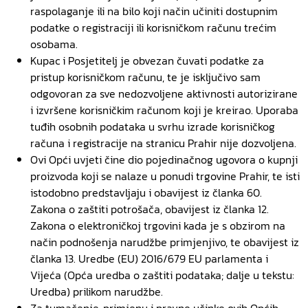
raspolaganje ili na bilo koji način učiniti dostupnim
podatke o registraciji ili korisničkom računu trećim
osobama.
Kupac i Posjetitelj je obvezan čuvati podatke za
pristup korisničkom računu, te je isključivo sam
odgovoran za sve nedozvoljene aktivnosti autorizirane
i izvršene korisničkim računom koji je kreirao. Uporaba
tuđih osobnih podataka u svrhu izrade korisničkog
računa i registracije na stranicu Prahir nije dozvoljena.
Ovi Opći uvjeti čine dio pojedinačnog ugovora o kupnji
proizvoda koji se nalaze u ponudi trgovine Prahir, te isti
istodobno predstavljaju i obavijest iz članka 60.
Zakona o zaštiti potrošača, obavijest iz članka 12.
Zakona o elektroničkoj trgovini kada je s obzirom na
način podnošenja narudžbe primjenjivo, te obavijest iz
članka 13. Uredbe (EU) 2016/679 EU parlamenta i
Vijeća (Opća uredba o zaštiti podataka; dalje u tekstu:
Uredba) prilikom narudžbe.