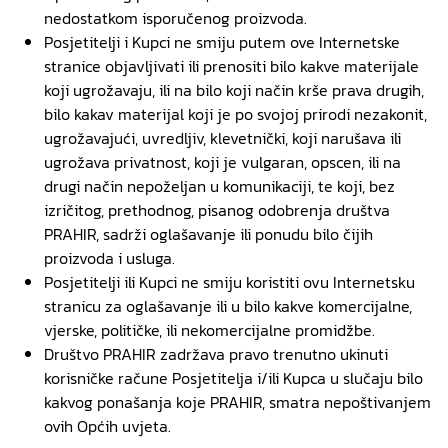
nedostatkom isporučenog proizvoda.
Posjetitelji i Kupci ne smiju putem ove Internetske
stranice objavljivati ili prenositi bilo kakve materijale
koji ugrožavaju, ili na bilo koji način krše prava drugih,
bilo kakav materijal koji je po svojoj prirodi nezakonit,
ugrožavajući, uvredljiv, klevetnički, koji narušava ili
ugrožava privatnost, koji je vulgaran, opscen, ili na
drugi način nepoželjan u komunikaciji, te koji, bez
izričitog, prethodnog, pisanog odobrenja društva
PRAHIR, sadrži oglašavanje ili ponudu bilo čijih
proizvoda i usluga.
Posjetitelji ili Kupci ne smiju koristiti ovu Internetsku
stranicu za oglašavanje ili u bilo kakve komercijalne,
vjerske, političke, ili nekomercijalne promidžbe.
Društvo PRAHIR zadržava pravo trenutno ukinuti
korisničke račune Posjetitelja i/ili Kupca u slučaju bilo
kakvog ponašanja koje PRAHIR, smatra nepoštivanjem
ovih Općih uvjeta.