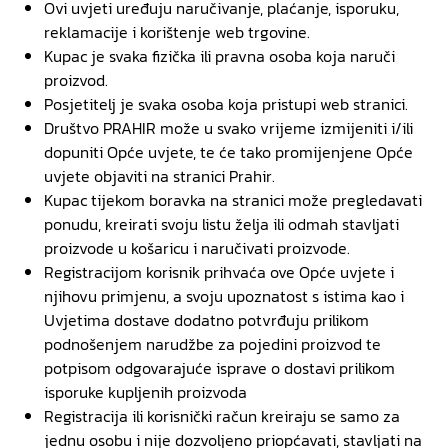
Ovi uvjeti uređuju naručivanje, plaćanje, isporuku,
reklamacije i korištenje web trgovine.
Kupac je svaka fizička ili pravna osoba koja naruči
proizvod.
Posjetitelj je svaka osoba koja pristupi web stranici.
Društvo PRAHIR može u svako vrijeme izmijeniti i/ili
dopuniti Opće uvjete, te će tako promijenjene Opće
uvjete objaviti na stranici Prahir.
Kupac tijekom boravka na stranici može pregledavati
ponudu, kreirati svoju listu želja ili odmah stavljati
proizvode u košaricu i naručivati proizvode.
Registracijom korisnik prihvaća ove Opće uvjete i
njihovu primjenu, a svoju upoznatost s istima kao i
Uvjetima dostave dodatno potvrđuju prilikom
podnošenjem narudžbe za pojedini proizvod te
potpisom odgovarajuće isprave o dostavi prilikom
isporuke kupljenih proizvoda
Registracija ili korisnički račun kreiraju se samo za
jednu osobu i nije dozvoljeno priopćavati, stavljati na