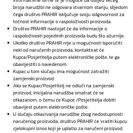
informativne svrhe te je moguće da uslijed većeg
broja narudžbi ne odgovara stvarnom stanju, slijedom
čega društvo PRAHIR isključuje svoju odgovornost za
točnost informacije o raspoloživosti proizvoda.
Društvo PRAHIR nastojat će da informacije o
raspoloživosti pojedinih proizvoda budu što ažurnije.
Ukoliko društvo PRAHIR nije u mogućnosti isporučiti
neki od naručenih proizvoda, kontaktirat će
Kupca/Posjetitelja putem elektroničke pošte, te ga
obavijestiti o navedenom.
Kupac u tom slučaju ima mogućnost zatražiti
zamjenski proizvod.
Ako se Kupac/Posjetitelj ne odluči na zamjenski
proizvod, inicijalna narudžba smatrat će se
otkazanom, o čemu će Kupce /Posjetitelja dobiti
obavijest putem elektroničke pošte.
U slučaju otkazivanja narudžbe zbog nedostupnosti
naručenog proizvoda, društvo PRAHIR će vratiti kupcu
cjelokupni iznos koji je uplatio za naručeni proizvod.