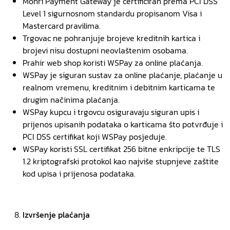
Monri Payment Gateway je certificiran prema PCI DSS
Level 1 sigurnosnom standardu propisanom Visa i
Mastercard pravilima.
Trgovac ne pohranjuje brojeve kreditnih kartica i
brojevi nisu dostupni neovlaštenim osobama.
Prahir web shop koristi WSPay za online plaćanja.
WSPay je siguran sustav za online plaćanje, plaćanje u
realnom vremenu, kreditnim i debitnim karticama te
drugim načinima plaćanja.
WSPay kupcu i trgovcu osiguravaju siguran upis i
prijenos upisanih podataka o karticama što potvrđuje i
PCI DSS certifikat koji WSPay posjeduje.
WSPay koristi SSL certifikat 256 bitne enkripcije te TLS
1.2 kriptografski protokol kao najviše stupnjeve zaštite
kod upisa i prijenosa podataka.
Izvršenje plaćanja