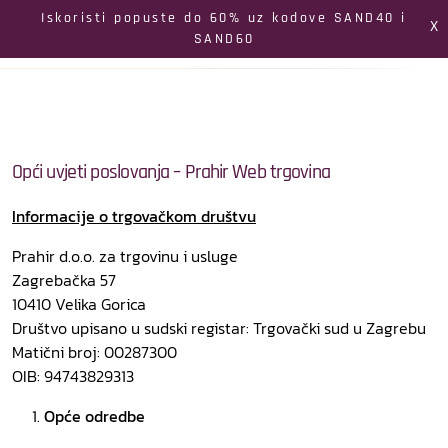
Izbornik
Iskoristi popuste do 60% uz kodove SAND40 i
X
SAND60
Pretraga
Profil
Koš
Opći uvjeti poslovanja – Prahir Web trgovina
Informacije o trgovačkom društvu
Prahir d.o.o. za trgovinu i usluge
Zagrebačka 57
10410 Velika Gorica
Društvo upisano u sudski registar: Trgovački sud u Zagrebu
Matični broj: 00287300
OIB: 94743829313
Opće odredbe