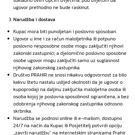
sukladno ovim Općim uvjetima, pod uvjetom da
ugovor prethodno ne bude raskinut.
Narudžba i dostava
Kupac mora biti punoljetan i poslovno sposoban.
Ugovor u ime i za račun maloljetnika ili potpuno
poslovno nesposobne osobe mogu zaključiti njihovi
zakonski zastupnici, a djelomično poslovno sposobne
osobe ugovor mogu zaključiti samo uz suglasnost
njihovog zakonskog zastupnika.
Društvo PRAHIR ne snosi nikakvu odgovornost za bilo
kakvu štetu nastalu uslijed okolnosti da je ugovor o
kupoprodaji na daljinu zaključila maloljetna osoba ili
osoba kojoj je poslovna sposobnost ograničena, a bez
odobrenja njihovog zakonskog zastupnika odnosno
skrbnika.
Narudžba se podnosi online ili e-mailom, dostupno
24/7 na način da Kupac ili Posjetitelj potvrdi opciju
„završi narudžbu“ na internetskim stranicama Prahir.