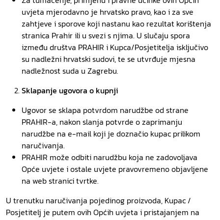
Za tumačenje, primjenu i pravne učinke ovih Općih
uvjeta mjerodavno je hrvatsko pravo, kao i za sve
zahtjeve i sporove koji nastanu kao rezultat korištenja
stranica Prahir ili u svezi s njima. U slučaju spora
između društva PRAHIR i Kupca/Posjetitelja isključivo
su nadležni hrvatski sudovi, te se utvrđuje mjesna
nadležnost suda u Zagrebu.
Sklapanje ugovora o kupnji
Ugovor se sklapa potvrdom narudžbe od strane
PRAHIR-a, nakon slanja potvrde o zaprimanju
narudžbe na e-mail koji je doznačio kupac prilikom
naručivanja.
PRAHIR može odbiti narudžbu koja ne zadovoljava
Opće uvjete i ostale uvjete pravovremeno objavljene
na web stranici tvrtke.
U trenutku naručivanja pojedinog proizvoda, Kupac /
Posjetitelj je putem ovih Općih uvjeta i pristajanjem na