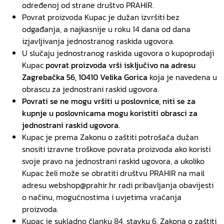
određenoj od strane društvo PRAHIR.
Povrat proizvoda Kupac je dužan izvršiti bez
odgađanja, a najkasnije u roku 14 dana od dana
izjavljivanja jednostranog raskida ugovora.
U slučaju jednostranog raskida ugovora o kupoprodaji
Kupac
povrat proizvoda vrši isključivo na adresu
Zagrebačka 56, 10410 Velika Gorica
koja je navedena u
obrascu za jednostrani raskid ugovora.
Povrati se ne mogu vršiti u poslovnice, niti se za
kupnje u poslovnicama mogu koristiti obrasci za
jednostrani raskid ugovora.
Kupac je prema Zakonu o zaštiti potrošača dužan
snositi izravne troškove povrata proizvoda ako koristi
svoje pravo na jednostrani raskid ugovora, a ukoliko
Kupac želi može se obratiti društvu PRAHIR na mail
adresu
webshop@prahir.hr
radi pribavljanja obavijesti
o načinu, mogućnostima i uvjetima vraćanja
proizvoda.
Kupac je sukladno članku 84. stavku 6. Zakona o zaštiti