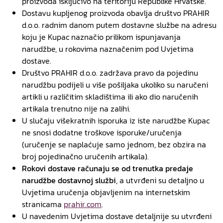
proizvoda isključivo na teritoriju Republike Hrvatske.
Dostavu kupljenog proizvoda obavlja društvo PRAHIR
d.o.o. radnim danom putem dostavne službe na adresu
koju je Kupac naznačio prilikom ispunjavanja
narudžbe, u rokovima naznačenim pod Uvjetima
dostave.
Društvo PRAHIR d.o.o. zadržava pravo da pojedinu
narudžbu podijeli u više pošiljaka ukoliko su naručeni
artikli u različitim skladištima ili ako dio naručenih
artikala trenutno nije na zalihi.
U slučaju višekratnih isporuka iz iste narudžbe Kupac
ne snosi dodatne troškove isporuke/uručenja
(uručenje se naplaćuje samo jednom, bez obzira na
broj pojedinačno uručenih artikala).
Rokovi dostave računaju se od trenutka predaje
narudžbe dostavnoj službi
, a utvrđeni su detaljno u
Uvjetima uručenja objavljenim na internetskim
stranicama
prahir.com
.
U navedenim Uvjetima dostave detaljnije su utvrđeni