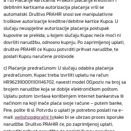
a i b) Plaćanje karticama: Prilikom plaćanja kreditnim i
debitnim karticama autorizacija plaćanja vrši se
automatski. Društvo PRAHIR snosi sve manipulativne
troškove autorizacije kreditne/debitne kartice Kupca. U
slučaju neuspješne autorizacije plaćanja postupak
kupovine se prekida, u kojem slučaju Kupac neće moći ni
dovršiti narudžbu, odnosno kupnju. Po zaprimljenoj uplati,
društvo PRAHIR će Kupcu potvrditi prihvat narudžbe, te
poslati Kupcu naručene proizvode.
c) Plaćanje predračunom: U slučaju odabira plaćanja
predračunom, Kupac treba izvršiti uplatu na račun:
HR9623900011101146702, navesti model 00,poziv na broj sa
brojem narudžbe koja se dobije elektroničkom poštom.
Uplatu potom izvršava korištenjem internet bankarstva ili
načinom na koji inače plaća svoje račune – putem banke,
Fine, pošte ili sl. Potvrdu o uplati je potrebno poslati na e-
mail:
webshop@prahir.hr
kako bi se ubrzao proces isporuke
narudžbe. Društvo PRAHIR će, po zaprimljenoj uplati,