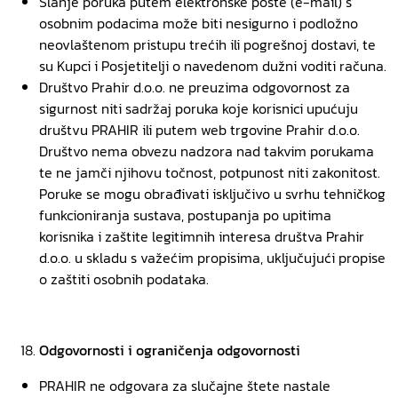
Slanje poruka putem elektronske pošte (e-mail) s
osobnim podacima može biti nesigurno i podložno
neovlaštenom pristupu trećih ili pogrešnoj dostavi, te
su Kupci i Posjetitelji o navedenom dužni voditi računa.
Društvo Prahir d.o.o. ne preuzima odgovornost za
sigurnost niti sadržaj poruka koje korisnici upućuju
društvu PRAHIR ili putem web trgovine Prahir d.o.o.
Društvo nema obvezu nadzora nad takvim porukama
te ne jamči njihovu točnost, potpunost niti zakonitost.
Poruke se mogu obrađivati isključivo u svrhu tehničkog
funkcioniranja sustava, postupanja po upitima
korisnika i zaštite legitimnih interesa društva Prahir
d.o.o. u skladu s važećim propisima, uključujući propise
o zaštiti osobnih podataka.
Odgovornosti i ograničenja odgovornosti
PRAHIR ne odgovara za slučajne štete nastale