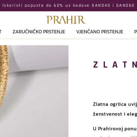
Iskoristi popuste do 60% uz kodove SAND40 i SAND60
T
ZARUČNIČKO PRSTENJE
VJENČANO PRSTENJE
P
ZLAT
Zlatna ogrlica uvi
ženstvenost i eleg
U Prahirovoj ponud