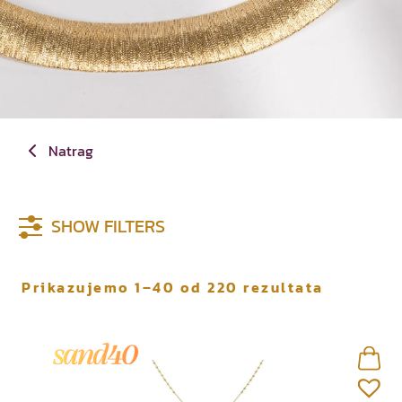
Natrag
Materijal
Boja metala
SHOW FILTERS
P
Prikazujemo 1–40 od 220 rezultata
o
r
e
d
a