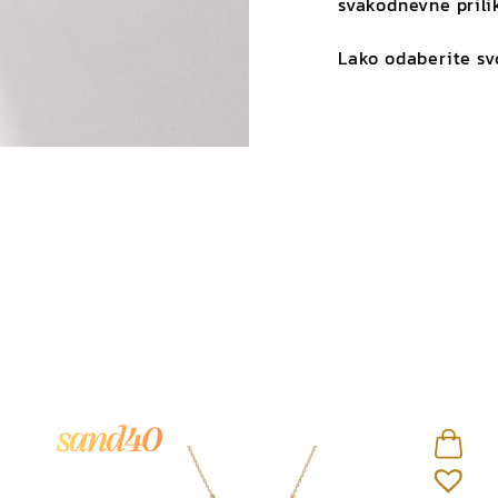
svakodnevne prili
Lako odaberite sv
Kamen
Vrsta kamena