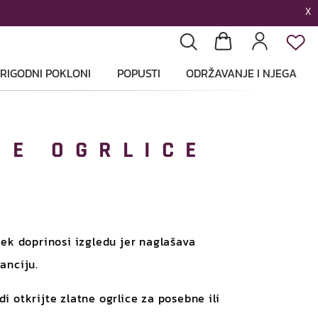
X
List
Pretraga
Košarica
Profil
RIGODNI POKLONI
POPUSTI
ODRŽAVANJE I NJEGA
NE OGRLICE
jek doprinosi izgledu jer naglašava
anciju.
i otkrijte zlatne ogrlice za posebne ili