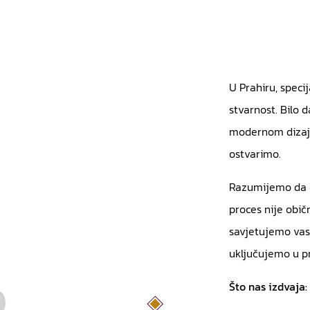
U Prahiru, speci
stvarnost. Bilo d
modernom dizajn
ostvarimo.
Razumijemo da o
proces nije obič
savjetujemo vas
uključujemo u pr
Što nas izdvaja: