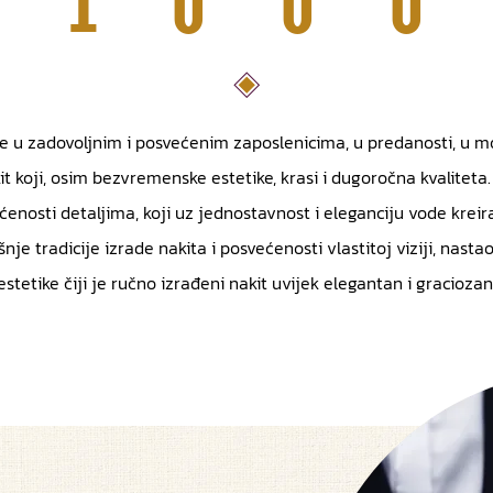
se u zadovoljnim i posvećenim zaposlenicima, u predanosti, u 
t koji, osim bezvremenske estetike, krasi i dugoročna kvaliteta. 
većenosti detaljima, koji uz jednostavnost i eleganciju vode kre
šnje tradicije izrade nakita i posvećenosti vlastitoj viziji, nas
estetike čiji je ručno izrađeni nakit uvijek elegantan i graciozan