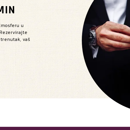
MIN
atmosferu u
 Rezervirajte
 trenutak, vaš