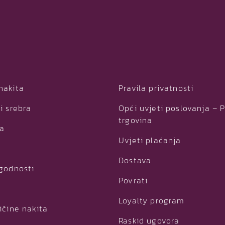
nakita
Pravila privatnosti
i srebra
Opći uvjeti poslovanja – 
trgovina
ja
Uvjeti plaćanja
Dostava
ogodnosti
Povrati
Loyalty program
ičine nakita
Raskid ugovora