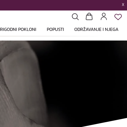
X
List
Pretraga
Košarica
Profil
RIGODNI POKLONI
POPUSTI
ODRŽAVANJE I NJEGA