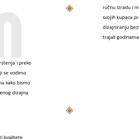
ručnu izradu i m
svojih kupaca pr
dizajniranju be
trajali godinama 
stenja i preko
ji se vodimo
ma kako bismo
menog dizajna.
i kvalitete.