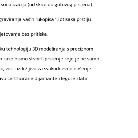
sonalizacija (od skice do gotovog prstena).
aviranja vaših rukopisa ili otisaka prstiju.
etovanje bez pritiska.
u tehnologiju 3D modeliranja s preciznom
kako bismo stvorili prstenje koje je ne samo
o, već i izdržljivo za svakodnevno nošenje.
ivo certificirane dijamante i legure zlata
6