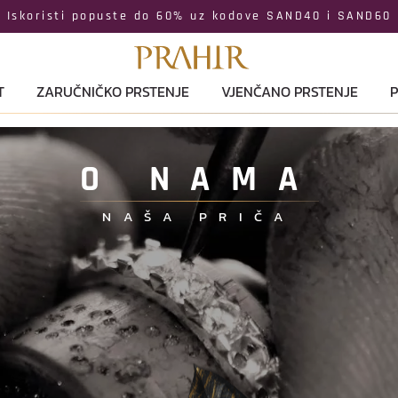
Iskoristi popuste do 60% uz kodove SAND40 i SAND60
T
ZARUČNIČKO PRSTENJE
VJENČANO PRSTENJE
P
O NAMA
NAŠA PRIČA