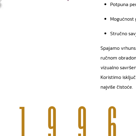
Potpuna per
Mogućnost gr
Stručno savj
Spajamo vrhunsk
ručnom obradom 
vizualno savršen
Koristimo isključ
najviše čistoće.
199