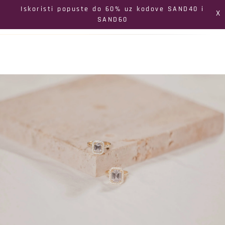
Izbornik
Iskoristi popuste do 60% uz kodove SAND40 i
X
SAND60
Pretraga
Profil
Koš