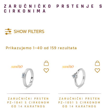
ZARUČNIČKO PRSTENJE S
CIRKONIMA
SHOW FILTERS
P
Prikazujemo 1–40 od 159 rezultata
o
r
e
d
a
n
o
p
ZARUČNIČKI PRSTEN
ZARUČNIČKI PRSTEN
o
PZ-1041 S CIRKONOM
PZ-1051 S CIRKONOM
n
OD 14 KARATNOG
OD 14 KARATNOG