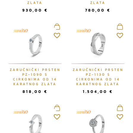
ZLATA
ZLATA
a
930,00
€
780,00
€
j
n
o
v
i
j
e
m
ZARUČNIČKI PRSTEN
ZARUČNIČKI PRSTEN
PZ-1090 S
PZ-1130 S
CIRKONIMA OD 14
CIRKONIMA OD 14
KARATNOG ZLATA
KARATNOG ZLATA
818,00
€
1.504,00
€