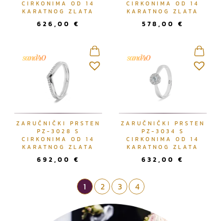
CIRKONIMA OD 14
CIRKONIMA OD 14
KARATNOG ZLATA
KARATNOG ZLATA
626,00
€
578,00
€
ZARUČNIČKI PRSTEN
ZARUČNIČKI PRSTEN
PZ-3028 S
PZ-3034 S
CIRKONIMA OD 14
CIRKONIMA OD 14
KARATNOG ZLATA
KARATNOG ZLATA
692,00
€
632,00
€
Page navigation
Current Page
1
Page
2
Page
3
Page
4