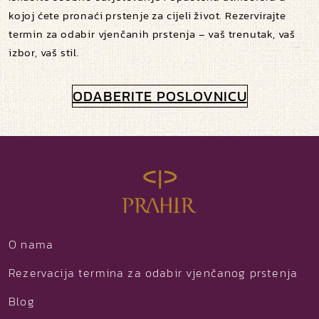
kojoj ćete pronaći prstenje za cijeli život. Rezervirajte
termin za odabir vjenčanih prstenja – vaš trenutak, vaš
izbor, vaš stil.
ODABERITE POSLOVNICU
O nama
Rezervacija termina za odabir vjenčanog prstenja
Blog