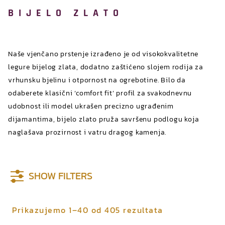
BIJELO ZLATO
Naše vjenčano prstenje izrađeno je od visokokvalitetne
legure bijelog zlata, dodatno zaštićeno slojem rodija za
vrhunsku bjelinu i otpornost na ogrebotine. Bilo da
odaberete klasični ‘comfort fit’ profil za svakodnevnu
udobnost ili model ukrašen precizno ugrađenim
dijamantima, bijelo zlato pruža savršenu podlogu koja
naglašava prozirnost i vatru dragog kamenja.
SHOW FILTERS
P
Prikazujemo 1–40 od 405 rezultata
o