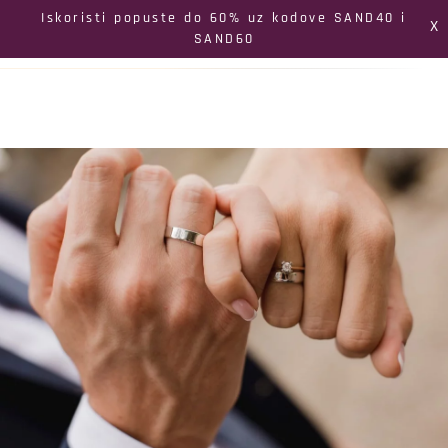
Izbornik
Iskoristi popuste do 60% uz kodove SAND40 i
X
SAND60
Pretraga
Profil
Koš