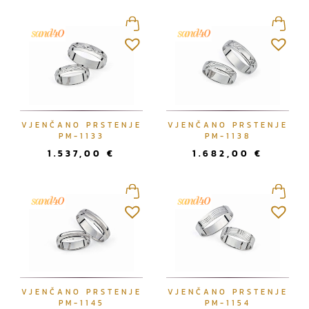
r
e
d
a
n
o
p
VJENČANO PRSTENJE
VJENČANO PRSTENJE
o
PM-1133
PM-1138
n
1.537,00
€
1.682,00
€
a
j
n
o
v
i
j
e
m
VJENČANO PRSTENJE
VJENČANO PRSTENJE
PM-1145
PM-1154