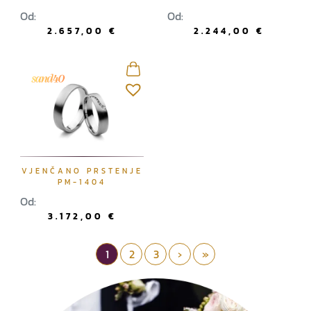
Od:
Od:
2.657,00
€
2.244,00
€
VJENČANO PRSTENJE
PM-1404
Od:
3.172,00
€
Page navigation
Current Page
1
Page
2
Page
3
›
»