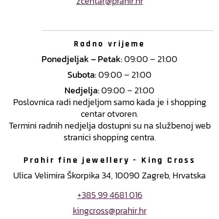
zcentar@prahir.hr
Radno vrijeme
Ponedjeljak – Petak:
09:00 – 21:00
Subota:
09:00 – 21:00
Nedjelja:
09:00 – 21:00
Poslovnica radi nedjeljom samo kada je i shopping
centar otvoren.
Termini radnih nedjelja dostupni su na službenoj web
stranici shopping centra.
Prahir fine jewellery - King Cross
Ulica Velimira Škorpika 34, 10090 Zagreb, Hrvatska
+385 99 4681 016
kingcross@prahir.hr