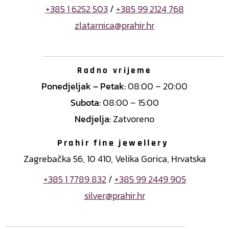
+385 1 6252 503
/
+385 99 2124 768
zlatarnica@prahir.hr
Radno vrijeme
Ponedjeljak – Petak:
08:00 – 20:00
Subota:
08:00 – 15:00
Nedjelja:
Zatvoreno
Prahir fine jewellery
Zagrebačka 56, 10 410, Velika Gorica, Hrvatska
+385 1 7789 832
/
+385 99 2449 905
silver@prahir.hr