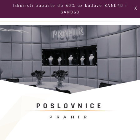
Izbornik
Iskoristi popuste do 60% uz kodove SAND40 i
X
SAND60
Pretraga
Profil
Koš
POSLOVNICE
PRAHIR