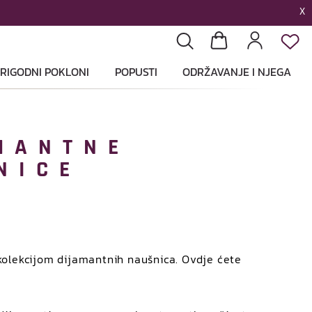
X
List
Pretraga
Košarica
Profil
RIGODNI POKLONI
POPUSTI
ODRŽAVANJE I NJEGA
MANTNE
NICE
kolekcijom dijamantnih naušnica. Ovdje ćete