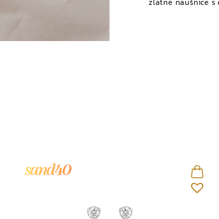
zlatne naušnice s
Kamen
Vrsta kamena
Karataža