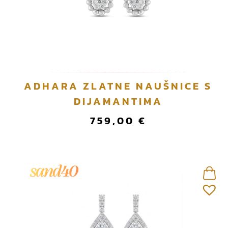
p
o
n
a
j
n
o
ADHARA ZLATNE NAUŠNICE S
v
DIJAMANTIMA
i
j
759,00
€
e
m