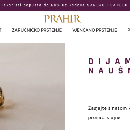
Iskoristi popuste do 60% uz kodove SAND40 i SAND60
T
ZARUČNIČKO PRSTENJE
VJENČANO PRSTENJE
P
DIJA
NAUŠ
Zasjajte s našom 
pronaći sjajne