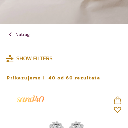
Natrag
Materijal
Boja metala
SHOW FILTERS
P
Prikazujemo 1–40 od 60 rezultata
o
r
e
d
a
n
o