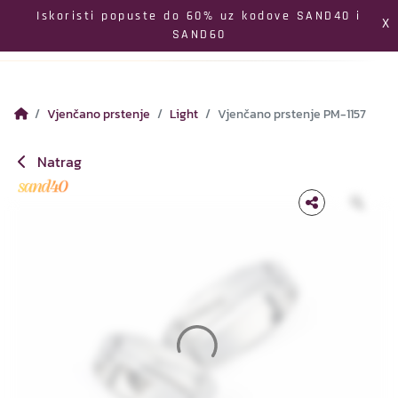
Izbornik
Iskoristi popuste do 60% uz kodove SAND40 i
X
SAND60
Pretraga
Profil
Koš
Vjenčano prstenje
Light
Vjenčano prstenje PM-1157
Natrag