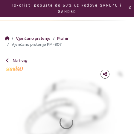
Izbornik
Iskoristi popuste do 60% uz kodove SAND40 i
X
SAND60
Pretraga
Profil
Koš
Vjenčano prstenje
Prahir
Vjenčano prstenje PM-307
Natrag