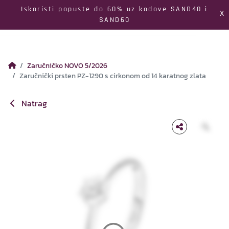
Izbornik
Iskoristi popuste do 60% uz kodove SAND40 i
X
SAND60
Pretraga
Profil
Koš
Zaručničko NOVO 5/2026
Zaručnički prsten PZ-1290 s cirkonom od 14 karatnog zlata
Natrag