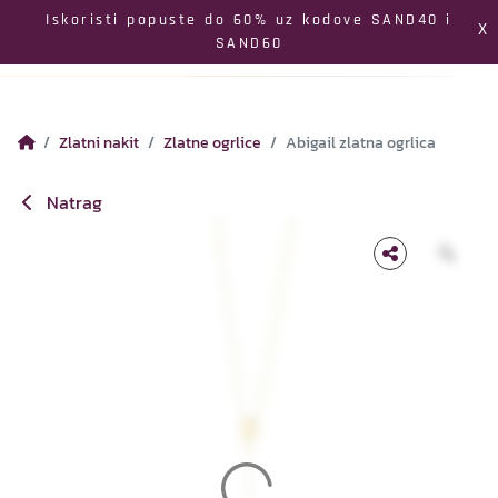
Izbornik
Iskoristi popuste do 60% uz kodove SAND40 i
X
SAND60
Pretraga
Profil
Koš
Zlatni nakit
Zlatne ogrlice
Abigail zlatna ogrlica
Natrag