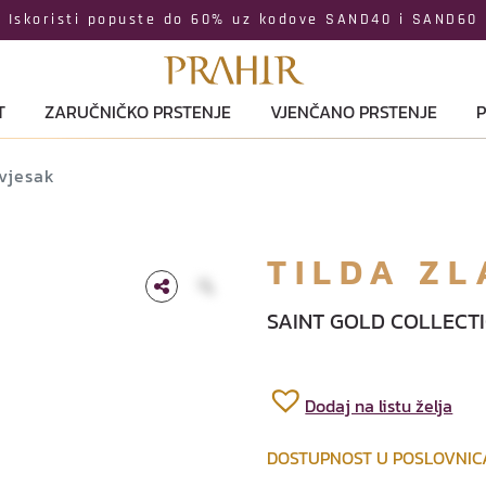
Iskoristi popuste do 60% uz kodove SAND40 i SAND60
T
ZARUČNIČKO PRSTENJE
VJENČANO PRSTENJE
P
ivjesak
TILDA ZL
SAINT GOLD COLLECT
Dodaj na listu želja
DOSTUPNOST U POSLOVNI