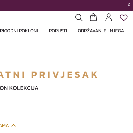
X
List
Pretraga
Košarica
Profil
RIGODNI POKLONI
POPUSTI
ODRŽAVANJE I NJEGA
ATNI PRIVJESAK
ION KOLEKCIJA
CAMA