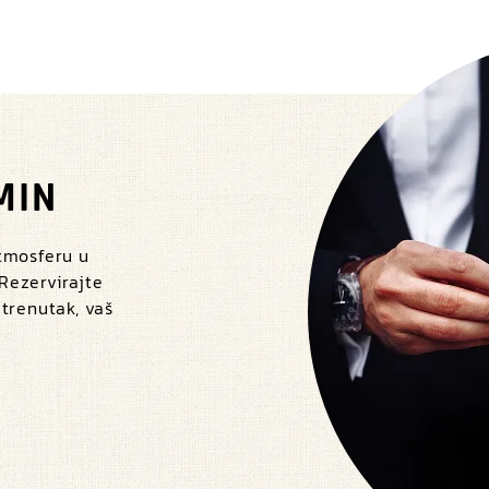
MIN
atmosferu u
 Rezervirajte
 trenutak, vaš