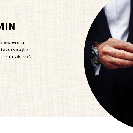
MIN
atmosferu u
 Rezervirajte
 trenutak, vaš