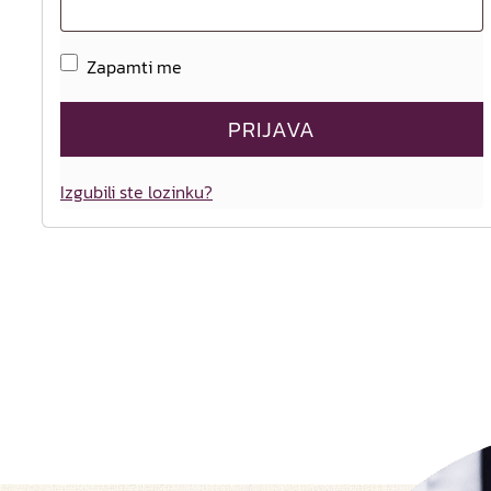
A
Zapamti me
lt
PRIJAVA
e
r
Izgubili ste lozinku?
n
a
ti
v
e
: