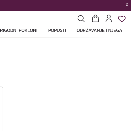
X
List
Pretraga
Košarica
Profil
RIGODNI POKLONI
POPUSTI
ODRŽAVANJE I NJEGA