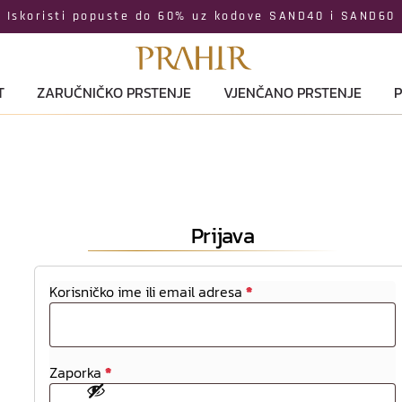
Iskoristi popuste do 60% uz kodove SAND40 i SAND60
T
ZARUČNIČKO PRSTENJE
VJENČANO PRSTENJE
P
Prijava
Korisničko ime ili email adresa
*
Zaporka
*