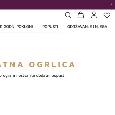
X
List
Pretraga
Košarica
Profil
RIGODNI POKLONI
POPUSTI
ODRŽAVANJE I NJEGA
ATNA OGRLICA
 program i ostvarite dodatni popust