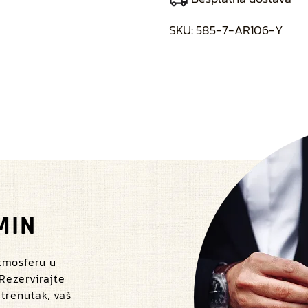
SKU:
585-7-AR106-Y
MIN
atmosferu u
 Rezervirajte
 trenutak, vaš