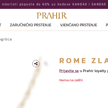
Iskoristi popuste do 60% uz kodove SAND40 i SAND60
T
ZARUČNIČKO PRSTENJE
VJENČANO PRSTENJE
P
grlica
ROME ZL
Prijavite se
u Prahir loyalty
Nema na zalihi