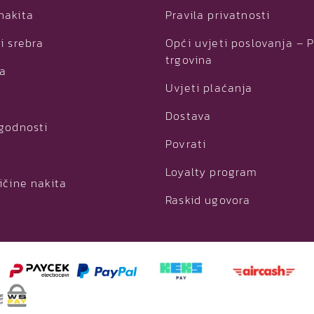
nakita
Pravila privatnosti
i srebra
Opći uvjeti poslovanja – 
trgovina
ja
Uvjeti plaćanja
Dostava
ogodnosti
Povrati
Loyalty program
ičine nakita
Raskid ugovora