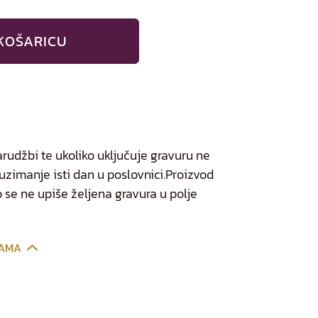
KOŠARICU
arudžbi te ukoliko uključuje gravuru ne
zimanje isti dan u poslovnici.Proizvod
 se ne upiše željena gravura u polje
CAMA