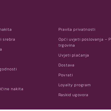
nakita
Pravila privatnosti
i srebra
Opći uvjeti poslovanja – 
trgovina
ja
Uvjeti plaćanja
Dostava
ogodnosti
Povrati
Loyalty program
ičine nakita
Raskid ugovora