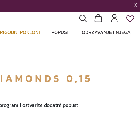
X
List
Pretraga
Košarica
Profil
RIGODNI POKLONI
POPUSTI
ODRŽAVANJE I NJEGA
IAMONDS 0,15
 program i ostvarite dodatni popust