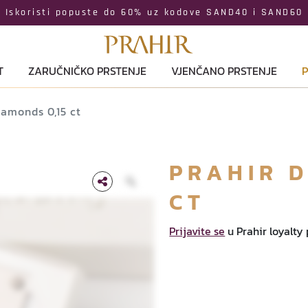
Iskoristi popuste do 60% uz kodove SAND40 i SAND60
T
ZARUČNIČKO PRSTENJE
VJENČANO PRSTENJE
P
iamonds 0,15 ct
PRAHIR D
CT
Prijavite se
u Prahir loyalty