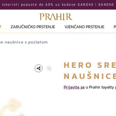
Iskoristi popuste do 60% uz kodove SAND40 i SAND60
T
ZARUČNIČKO PRSTENJE
VJENČANO PRSTENJE
P
ne naušnice s pozlatom
HERO SR
NAUŠNIC
Prijavite se
u Prahir loyalty