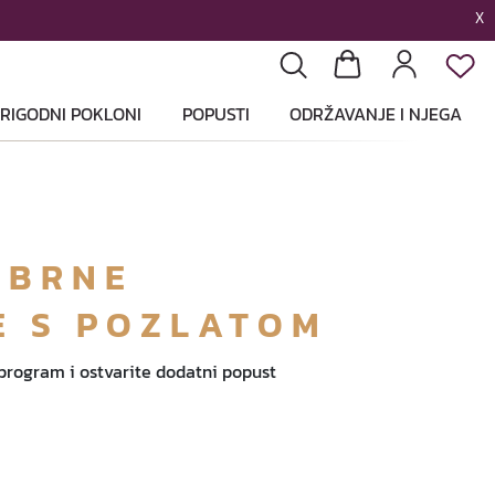
X
List
Pretraga
Košarica
Profil
RIGODNI POKLONI
POPUSTI
ODRŽAVANJE I NJEGA
EBRNE
E S POZLATOM
 program i ostvarite dodatni popust