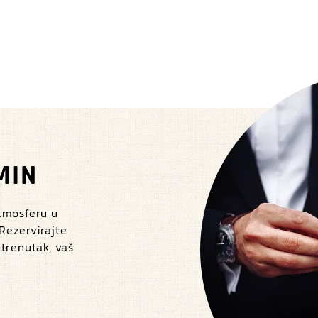
MIN
atmosferu u
 Rezervirajte
 trenutak, vaš