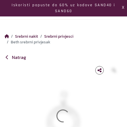
Izbornik
Iskoristi popuste do 60% uz kodove SAND40 i
X
SAND60
Pretraga
Profil
Koš
Srebrni nakit
Srebrni privjesci
Beth srebrni privjesak
Natrag