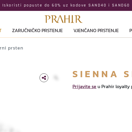
Iskoristi popuste do 60% uz kodove SAND40 i SAND60
T
ZARUČNIČKO PRSTENJE
VJENČANO PRSTENJE
P
rni prsten
SIENNA 
Prijavite se
u Prahir loyalty