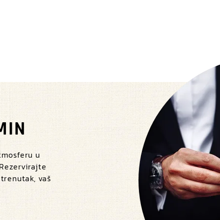
MIN
atmosferu u
 Rezervirajte
 trenutak, vaš