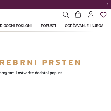
X
List
Pretraga
Košarica
Profil
RIGODNI POKLONI
POPUSTI
ODRŽAVANJE I NJEGA
SREBRNI PRSTEN
 program i ostvarite dodatni popust