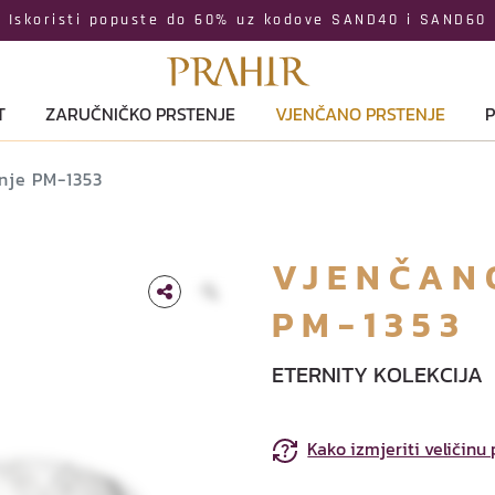
Iskoristi popuste do 60% uz kodove SAND40 i SAND60
T
ZARUČNIČKO PRSTENJE
VJENČANO PRSTENJE
P
nje PM-1353
VJENČAN
PM-1353
ETERNITY KOLEKCIJA
Kako izmjeriti veličinu