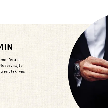
MIN
atmosferu u
 Rezervirajte
 trenutak, vaš