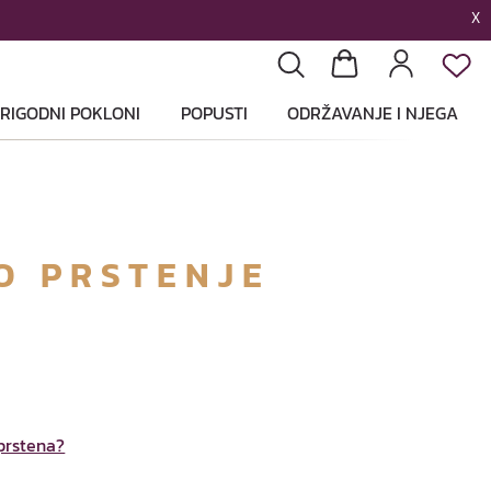
X
List
Pretraga
Košarica
Profil
RIGODNI POKLONI
POPUSTI
ODRŽAVANJE I NJEGA
O PRSTENJE
 prstena?