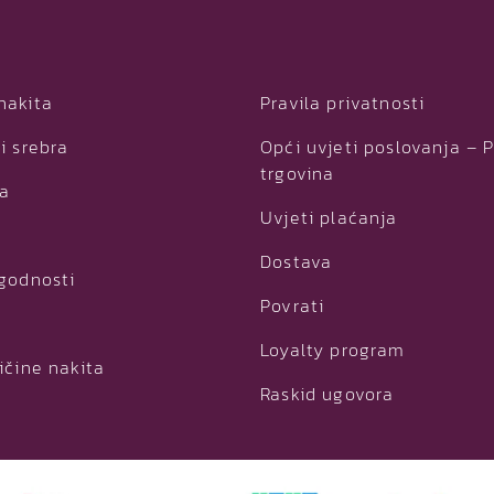
nakita
Pravila privatnosti
i srebra
Opći uvjeti poslovanja – 
trgovina
ja
Uvjeti plaćanja
Dostava
ogodnosti
Povrati
Loyalty program
ičine nakita
Raskid ugovora