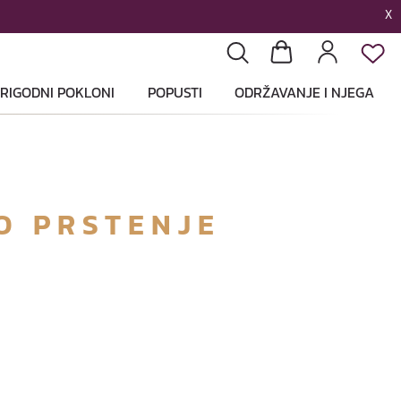
X
List
Pretraga
Košarica
Profil
RIGODNI POKLONI
POPUSTI
ODRŽAVANJE I NJEGA
O PRSTENJE