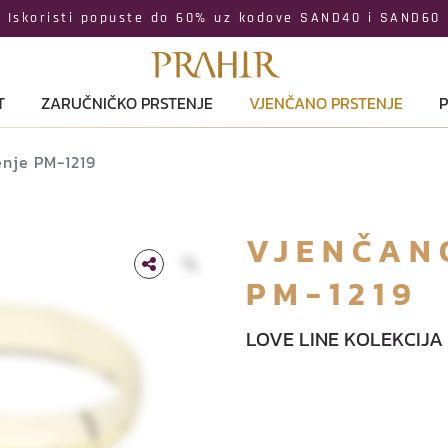
Iskoristi popuste do 60% uz kodove SAND40 i SAND60
T
ZARUČNIČKO PRSTENJE
VJENČANO PRSTENJE
P
enje PM-1219
VJENČAN
PM-1219
LOVE LINE KOLEKCIJA