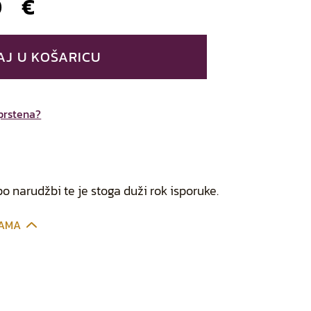
00
€
AJ U KOŠARICU
 prstena?
po narudžbi te je stoga duži rok isporuke.
CAMA