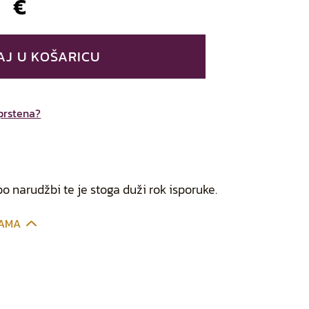
0
€
AJ U KOŠARICU
 prstena?
po narudžbi te je stoga duži rok isporuke.
CAMA