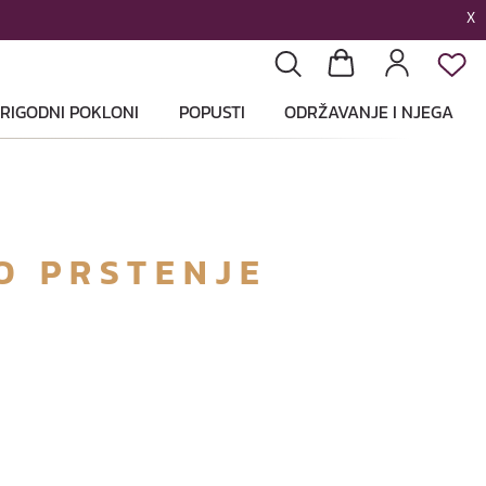
X
List
Pretraga
Košarica
Profil
RIGODNI POKLONI
POPUSTI
ODRŽAVANJE I NJEGA
O PRSTENJE