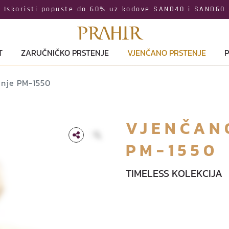
Iskoristi popuste do 60% uz kodove SAND40 i SAND60
T
ZARUČNIČKO PRSTENJE
VJENČANO PRSTENJE
P
enje PM-1550
VJENČAN
PM-1550
TIMELESS KOLEKCIJA