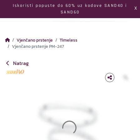
Izbornik
Iskoristi popuste do 60% uz kodove SAND40 i
X
SAND60
Pretraga
Profil
Koš
Vjenčano prstenje
Timeless
Vjenčano prstenje PM-247
Natrag