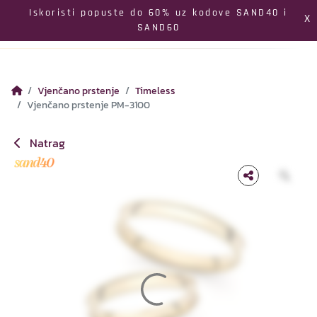
Izbornik
Iskoristi popuste do 60% uz kodove SAND40 i
X
SAND60
Pretraga
Profil
Koš
Vjenčano prstenje
Timeless
Vjenčano prstenje PM-3100
Natrag