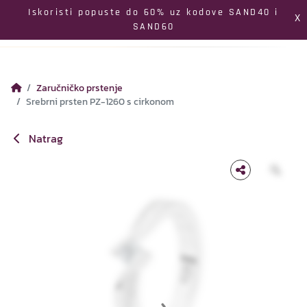
Izbornik
Iskoristi popuste do 60% uz kodove SAND40 i
X
SAND60
Pretraga
Profil
Koš
Zaručničko prstenje
Srebrni prsten PZ-1260 s cirkonom
Natrag