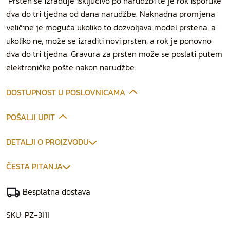
Prsten se izrađuje isključivo po narudžbi te je rok isporuke
dva do tri tjedna od dana narudžbe. Naknadna promjena
veličine je moguća ukoliko to dozvoljava model prstena, a
ukoliko ne, može se izraditi novi prsten, a rok je ponovno
dva do tri tjedna. Gravura za prsten može se poslati putem
elektroničke pošte nakon narudžbe.
DOSTUPNOST U POSLOVNICAMA
POŠALJI UPIT
DETALJI O PROIZVODU
ČESTA PITANJA
Besplatna dostava
SKU:
PZ-3111