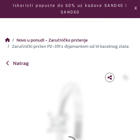
Izbornik
Iskoristi popuste do 60% uz kodove SAND40 i
X
SAND60
Pretraga
Profil
Koš
Novo u ponudi - Zaručničko prstenje
Zaručnički prsten PZ-3111 s dijamantom od 14 karatnog zlata
Natrag