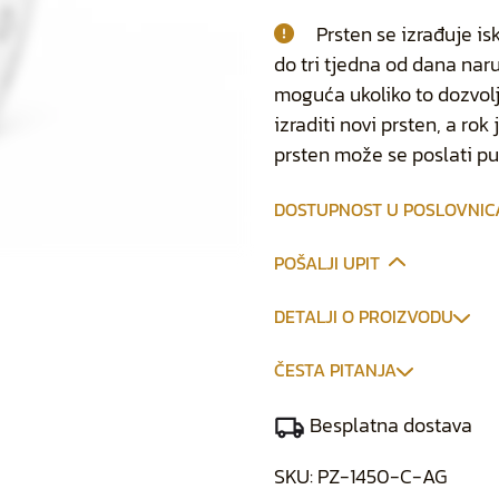
Prsten se izrađuje is
do tri tjedna od dana na
moguća ukoliko to dozvolj
izraditi novi prsten, a ro
prsten može se poslati p
DOSTUPNOST U POSLOVNI
POŠALJI UPIT
DETALJI O PROIZVODU
ČESTA PITANJA
Besplatna dostava
SKU:
PZ-1450-C-AG