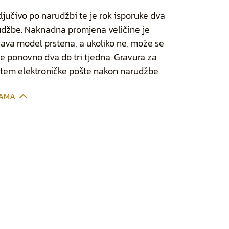
ključivo po narudžbi te je rok isporuke dva
rudžbe. Naknadna promjena veličine je
ava model prstena, a ukoliko ne, može se
k je ponovno dva do tri tjedna. Gravura za
utem elektroničke pošte nakon narudžbe.
CAMA