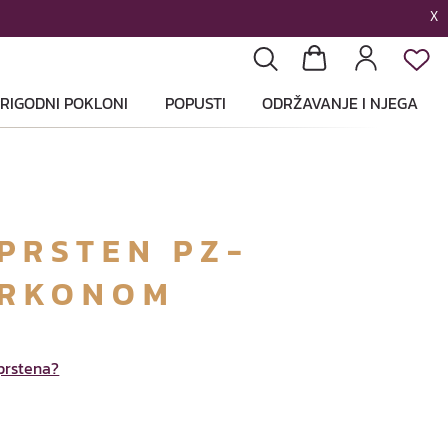
X
List
Pretraga
Košarica
Profil
RIGODNI POKLONI
POPUSTI
ODRŽAVANJE I NJEGA
PRSTEN PZ-
IRKONOM
 prstena?