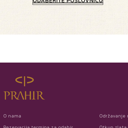
ODABERITE POSLOVNICU
O nama
Održavanje 
Rezervacija termina za odabir
Otkup zlata 