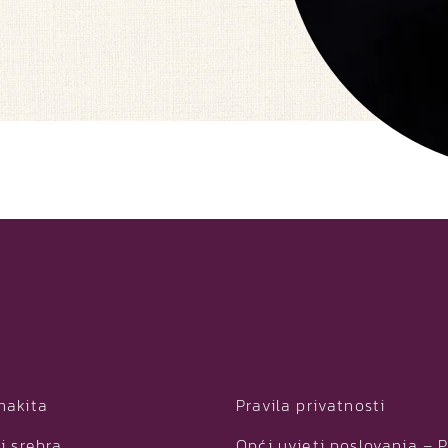
nakita
Pravila privatnosti
i srebra
Opći uvjeti poslovanja – 