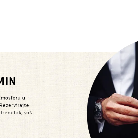
MIN
atmosferu u
 Rezervirajte
 trenutak, vaš