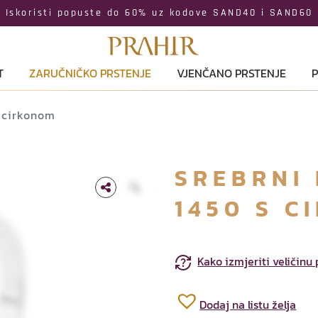
Iskoristi popuste do 60% uz kodove SAND40 i SAND60
T
ZARUČNIČKO PRSTENJE
VJENČANO PRSTENJE
P
s cirkonom
SREBRNI 
1450 S C
Kako izmjeriti veličinu
Dodaj na listu želja