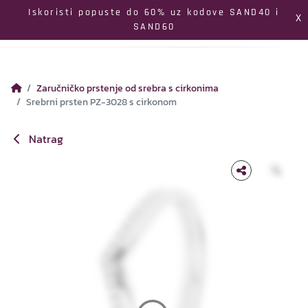
Izbornik
Iskoristi popuste do 60% uz kodove SAND40 i
X
SAND60
Pretraga
Profil
Koš
Zaručničko prstenje od srebra s cirkonima
Srebrni prsten PZ-3028 s cirkonom
Natrag