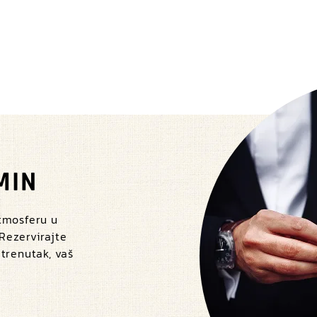
MIN
atmosferu u
 Rezervirajte
 trenutak, vaš