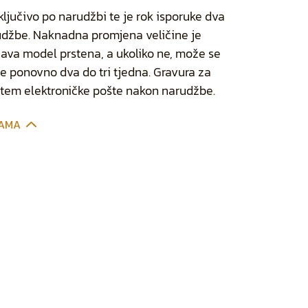
ključivo po narudžbi te je rok isporuke dva
rudžbe. Naknadna promjena veličine je
ava model prstena, a ukoliko ne, može se
k je ponovno dva do tri tjedna. Gravura za
utem elektroničke pošte nakon narudžbe.
CAMA