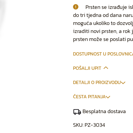
Prsten se izrađuje is
do tri tjedna od dana na
moguća ukoliko to dozvolj
izraditi novi prsten, a ro
prsten može se poslati p
DOSTUPNOST U POSLOVNI
POŠALJI UPIT
DETALJI O PROIZVODU
ČESTA PITANJA
Besplatna dostava
SKU:
PZ-3034