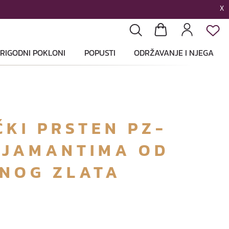
X
List
Pretraga
Košarica
Profil
RIGODNI POKLONI
POPUSTI
ODRŽAVANJE I NJEGA
KI PRSTEN PZ-
DIJAMANTIMA OD
TNOG ZLATA