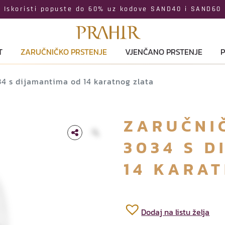
Iskoristi popuste do 60% uz kodove SAND40 i SAND60
T
ZARUČNIČKO PRSTENJE
VJENČANO PRSTENJE
P
34 s dijamantima od 14 karatnog zlata
ZARUČNIČ
3034 S 
14 KARA
Dodaj na listu želja