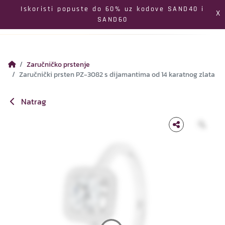
Izbornik
Iskoristi popuste do 60% uz kodove SAND40 i
X
SAND60
Pretraga
Profil
Koš
Zaručničko prstenje
Zaručnički prsten PZ-3082 s dijamantima od 14 karatnog zlata
Natrag