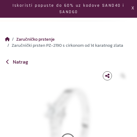
Izbornik
Iskoristi popuste do 60% uz kodove SAND40 i
X
SAND60
Pretraga
Profil
Koš
Zaručničko prstenje
Zaručnički prsten PZ-2190 s cirkonom od 14 karatnog zlata
Natrag