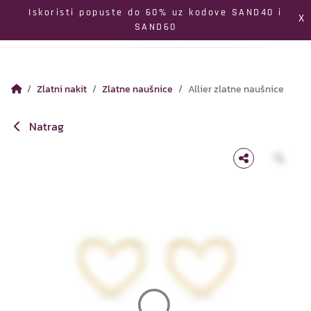
Izbornik
Iskoristi popuste do 60% uz kodove SAND40 i
X
SAND60
Pretraga
Profil
Koš
Zlatni nakit
Zlatne naušnice
Allier zlatne naušnice
Natrag