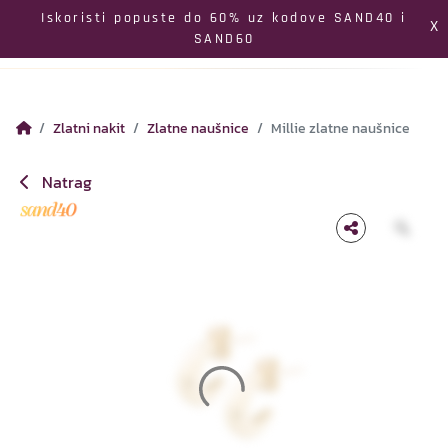
Izbornik
Iskoristi popuste do 60% uz kodove SAND40 i
X
SAND60
Pretraga
Profil
Koš
Zlatni nakit
Zlatne naušnice
Millie zlatne naušnice
Natrag