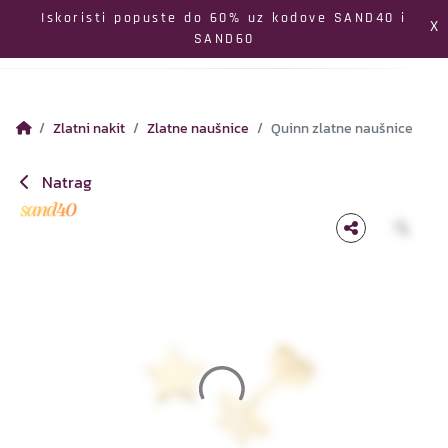
Izbornik
Iskoristi popuste do 60% uz kodove SAND40 i
X
SAND60
Pretraga
Profil
Koš
Zlatni nakit
Zlatne naušnice
Quinn zlatne naušnice
Natrag