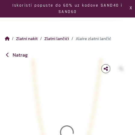
Izbornik
Iskoristi popuste do 60% uz kodove SAND40 i
X
SAND60
Pretraga
Profil
Koš
Zlatni nakit
Zlatni lančići
Alaire zlatni lančić
Natrag