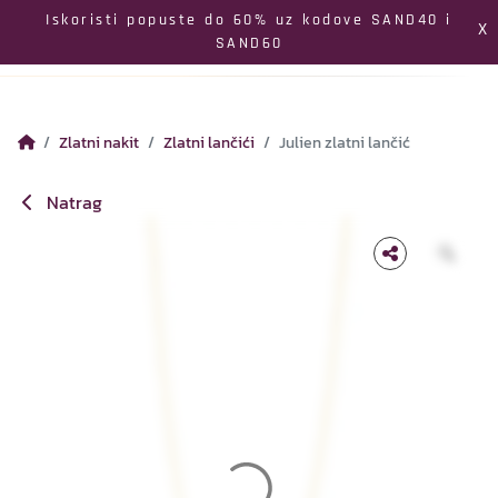
Izbornik
Iskoristi popuste do 60% uz kodove SAND40 i
X
SAND60
Pretraga
Profil
Koš
Zlatni nakit
Zlatni lančići
Julien zlatni lančić
Natrag