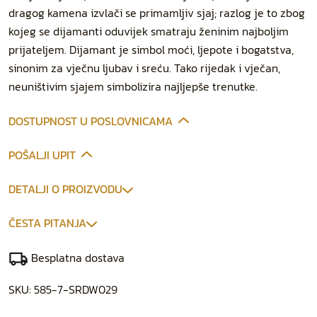
dragog kamena izvlači se primamljiv sjaj; razlog je to zbog
kojeg se dijamanti oduvijek smatraju ženinim najboljim
prijateljem. Dijamant je simbol moći, ljepote i bogatstva,
sinonim za vječnu ljubav i sreću. Tako rijedak i vječan,
neuništivim sjajem simbolizira najljepše trenutke.
DOSTUPNOST U POSLOVNICAMA
POŠALJI UPIT
DETALJI O PROIZVODU
ČESTA PITANJA
Besplatna dostava
SKU:
585-7-SRDW029