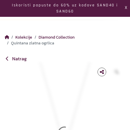
Izbornik
Iskoristi popuste do 60% uz kodove SAND40 i
X
SAND60
Pretraga
Profil
Koš
Kolekcije
Diamond Collection
Quintana zlatna ogrlica
Natrag