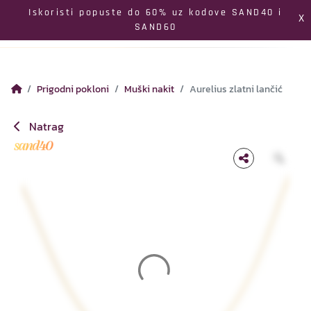
Izbornik
Iskoristi popuste do 60% uz kodove SAND40 i
X
SAND60
Pretraga
Profil
Koš
Prigodni pokloni
Muški nakit
Aurelius zlatni lančić
Natrag