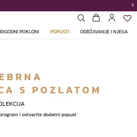
X
List
Pretraga
Košarica
Profil
RIGODNI POKLONI
POPUSTI
ODRŽAVANJE I NJEGA
REBRNA
CA S POZLATOM
OLEKCIJA
 program i ostvarite dodatni popust