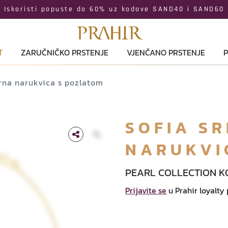
Iskoristi popuste do 60% uz kodove SAND40 i SAND60
T
ZARUČNIČKO PRSTENJE
VJENČANO PRSTENJE
P
rna narukvica s pozlatom
SOFIA S
NARUKVI
PEARL COLLECTION K
Prijavite se
u Prahir loyalty