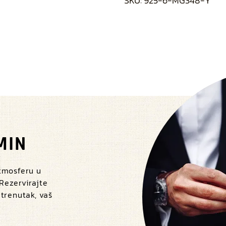
SKU:
925-6-MG348-Y
MIN
atmosferu u
 Rezervirajte
 trenutak, vaš