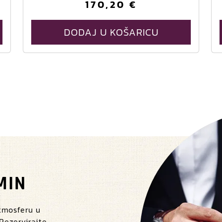
170,20
€
j
r
DODAJ U KOŠARICU
i
i
i
MIN
atmosferu u
r
 Rezervirajte