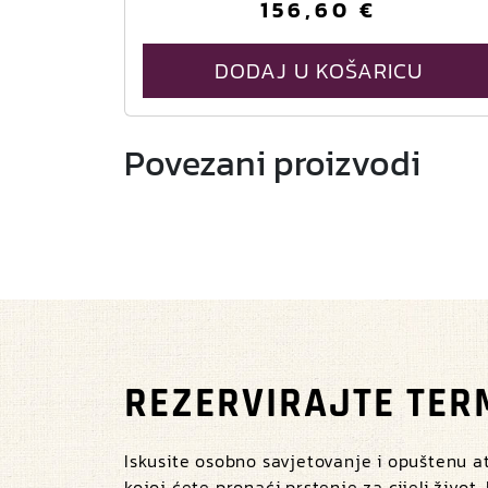
156,60
€
DODAJ U KOŠARICU
Povezani proizvodi
REZERVIRAJTE TER
Iskusite osobno savjetovanje i opuštenu 
kojoj ćete pronaći prstenje za cijeli život.