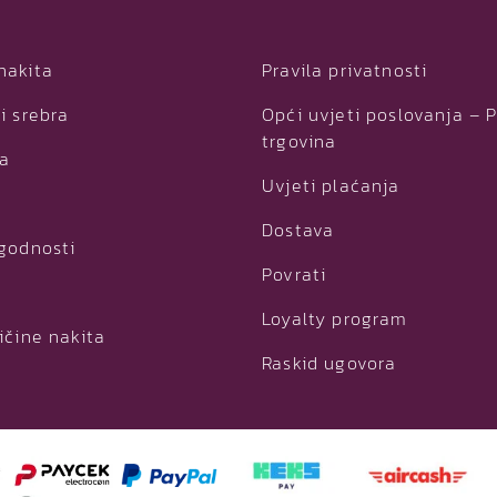
nakita
Pravila privatnosti
i srebra
Opći uvjeti poslovanja – 
r
trgovina
ja
Uvjeti plaćanja
t
i
Dostava
ogodnosti
Povrati
Loyalty program
t
ičine nakita
r
Raskid ugovora
i
i