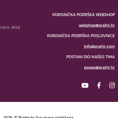
u
o
d
KORISNIČKA PODRŠKA WEBSHOP
a
webshop@prahir.hr
b
Prahir Web
KORISNIČKA PODRŠKA POSLOVNICE
a
info@prahir.com
POSTANI DIO NAŠEG TIMA
n
a
posao@prahir.hr
s
a
n
c
2026. © Prahir.hr Sva prava pridržana.