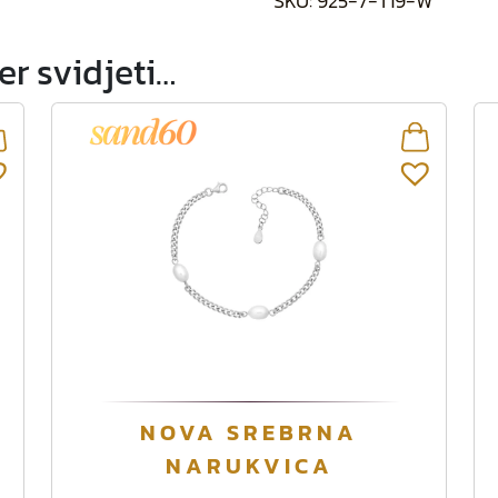
SKU:
925-7-T19-W
r svidjeti…
NOVA SREBRNA
NARUKVICA