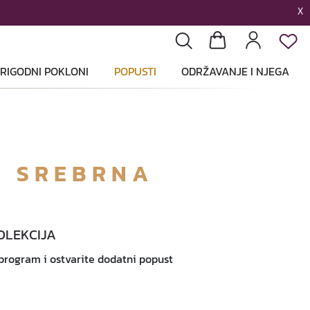
X
List
Pretraga
Košarica
Profil
RIGODNI POKLONI
POPUSTI
ODRŽAVANJE I NJEGA
 SREBRNA
OLEKCIJA
 program i ostvarite dodatni popust