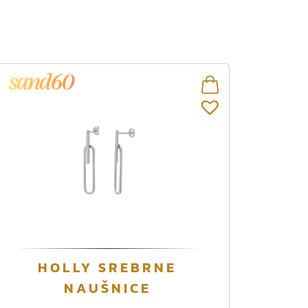
O
HOLLY SREBRNE
v
NAUŠNICE
a