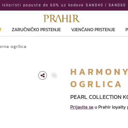
Iskoristi popuste do 60% uz kodove SAND40 i SAND60
T
ZARUČNIČKO PRSTENJE
VJENČANO PRSTENJE
P
rna ogrlica
HARMONY
OGRLICA
PEARL COLLECTION K
Prijavite se
u Prahir loyalty