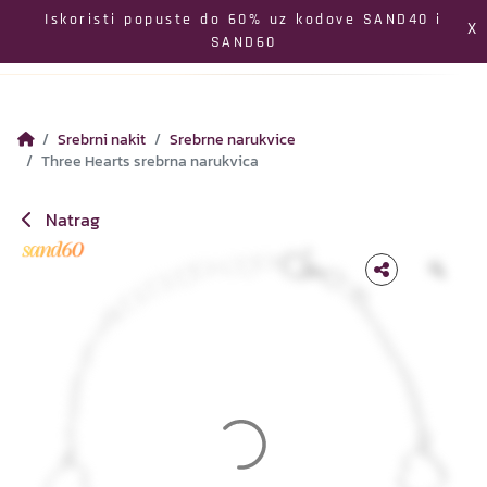
Izbornik
Iskoristi popuste do 60% uz kodove SAND40 i
X
SAND60
Pretraga
Profil
Koš
Srebrni nakit
Srebrne narukvice
Three Hearts srebrna narukvica
Natrag