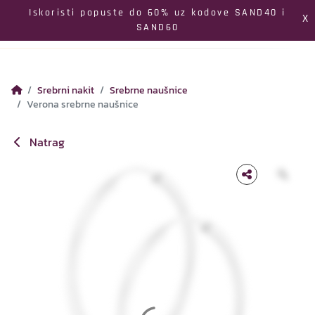
Izbornik
Iskoristi popuste do 60% uz kodove SAND40 i
X
SAND60
Pretraga
Profil
Koš
Srebrni nakit
Srebrne naušnice
Verona srebrne naušnice
Natrag