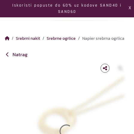
Izbornik
Iskoristi popuste do 60% uz kodove SAND40 i
X
SAND60
Pretraga
Profil
Koš
Srebrni nakit
Srebrne ogrlice
Napier srebrna ogrlica
Natrag