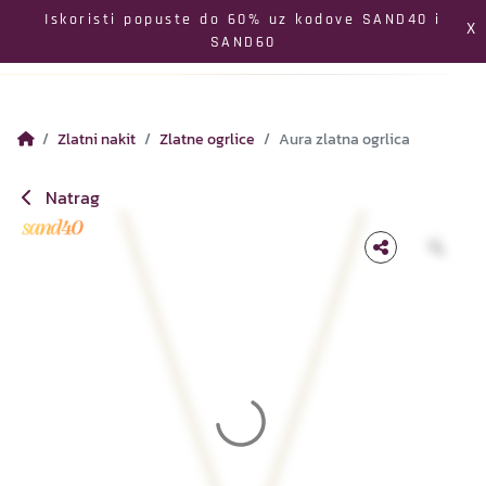
Izbornik
Iskoristi popuste do 60% uz kodove SAND40 i
X
SAND60
Pretraga
Profil
Koš
Zlatni nakit
Zlatne ogrlice
Aura zlatna ogrlica
Natrag