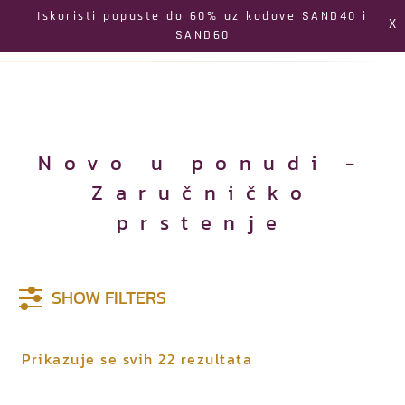
Izbornik
Iskoristi popuste do 60% uz kodove SAND40 i
X
SAND60
Pretraga
Profil
Koš
Novo u ponudi -
Zaručničko
prstenje
SHOW FILTERS
P
Prikazuje se svih 22 rezultata
o
r