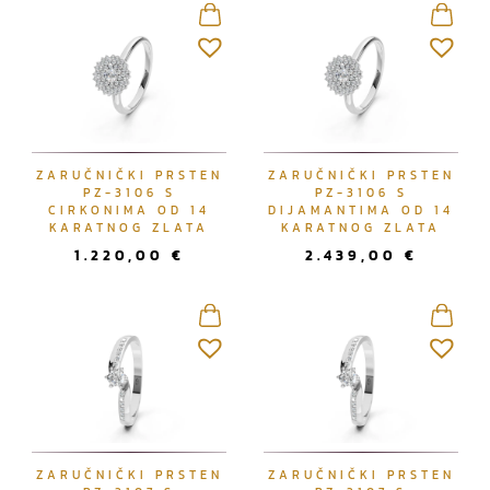
e
d
a
n
o
p
ZARUČNIČKI PRSTEN
ZARUČNIČKI PRSTEN
o
PZ-3106 S
PZ-3106 S
n
CIRKONIMA OD 14
DIJAMANTIMA OD 14
KARATNOG ZLATA
KARATNOG ZLATA
a
1.220,00
€
2.439,00
€
j
n
o
v
i
j
e
m
ZARUČNIČKI PRSTEN
ZARUČNIČKI PRSTEN