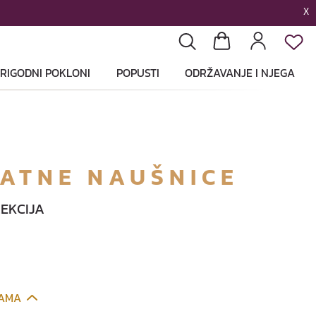
X
List
Pretraga
Košarica
Profil
RIGODNI POKLONI
POPUSTI
ODRŽAVANJE I NJEGA
LATNE NAUŠNICE
EKCIJA
CAMA