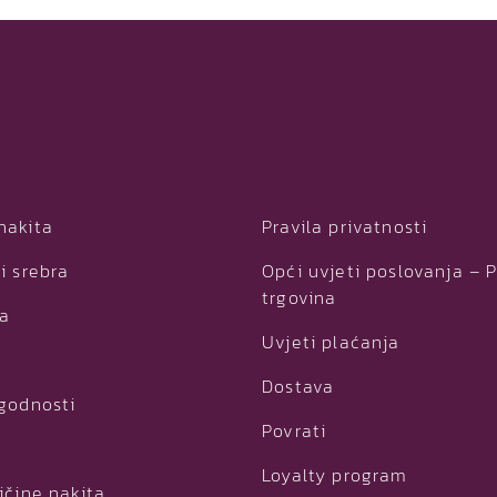
nakita
Pravila privatnosti
i srebra
Opći uvjeti poslovanja – 
trgovina
ja
Uvjeti plaćanja
Dostava
ogodnosti
Povrati
Loyalty program
ičine nakita