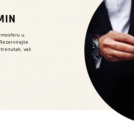
MIN
atmosferu u
 Rezervirajte
 trenutak, vaš