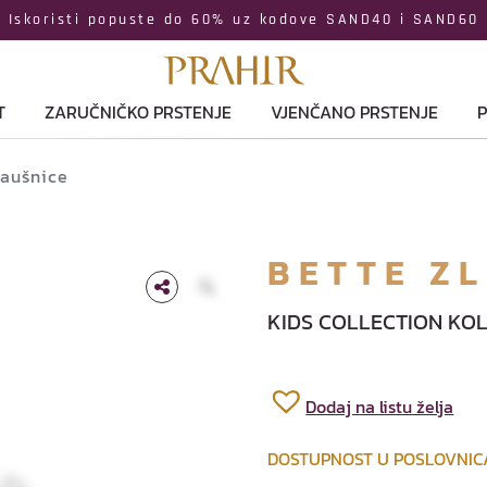
Iskoristi popuste do 60% uz kodove SAND40 i SAND60
T
ZARUČNIČKO PRSTENJE
VJENČANO PRSTENJE
P
naušnice
BETTE Z
KIDS COLLECTION KOL
Dodaj na listu želja
DOSTUPNOST U POSLOVNI