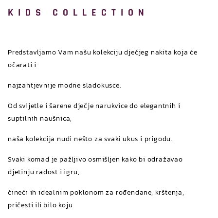
KIDS COLLECTION
Predstavljamo Vam našu kolekciju dječjeg nakita koja će
očarati i
najzahtjevnije modne sladokusce.
Od svijetle i šarene dječje narukvice do elegantnih i
suptilnih naušnica,
naša kolekcija nudi nešto za svaki ukus i prigodu.
Svaki komad je pažljivo osmišljen kako bi odražavao
djetinju radost i igru,
čineći ih idealnim poklonom za rođendane, krštenja,
pričesti ili bilo koju