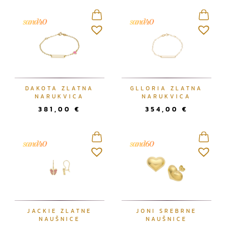
j
n
o
v
i
j
e
m
DAKOTA ZLATNA
GLLORIA ZLATNA
NARUKVICA
NARUKVICA
381,00
€
354,00
€
JACKIE ZLATNE
JONI SREBRNE
NAUŠNICE
NAUŠNICE