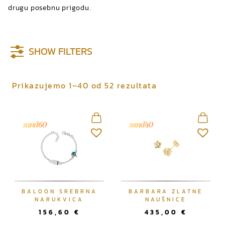
drugu posebnu prigodu.
SHOW FILTERS
P
Prikazujemo 1–40 od 52 rezultata
o
r
e
d
a
n
o
p
BALOON SREBRNA
BARBARA ZLATNE
o
NARUKVICA
NAUŠNICE
n
156,60
€
435,00
€
a