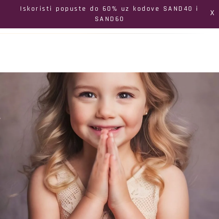
Izbornik
Iskoristi popuste do 60% uz kodove SAND40 i
X
SAND60
Pretraga
Profil
Koš