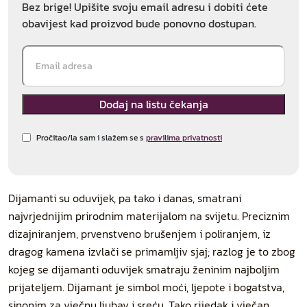
Bez brige! Upišite svoju email adresu i dobiti ćete
obavijest kad proizvod bude ponovno dostupan.
Pročitao/la sam i slažem se s
pravilima privatnosti
Dijamanti su oduvijek, pa tako i danas, smatrani
najvrjednijim prirodnim materijalom na svijetu. Preciznim
dizajniranjem, prvenstveno brušenjem i poliranjem, iz
dragog kamena izvlači se primamljiv sjaj; razlog je to zbog
kojeg se dijamanti oduvijek smatraju ženinim najboljim
prijateljem. Dijamant je simbol moći, ljepote i bogatstva,
sinonim za vječnu ljubav i sreću. Tako rijedak i vječan,