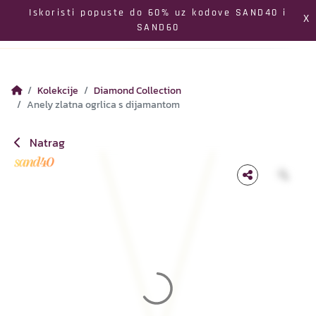
Izbornik
Iskoristi popuste do 60% uz kodove SAND40 i
X
SAND60
Pretraga
Profil
Koš
Kolekcije
Diamond Collection
Anely zlatna ogrlica s dijamantom
Natrag