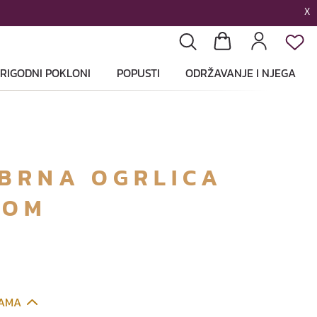
X
List
Pretraga
Košarica
Profil
RIGODNI POKLONI
POPUSTI
ODRŽAVANJE I NJEGA
EBRNA OGRLICA
TOM
CAMA