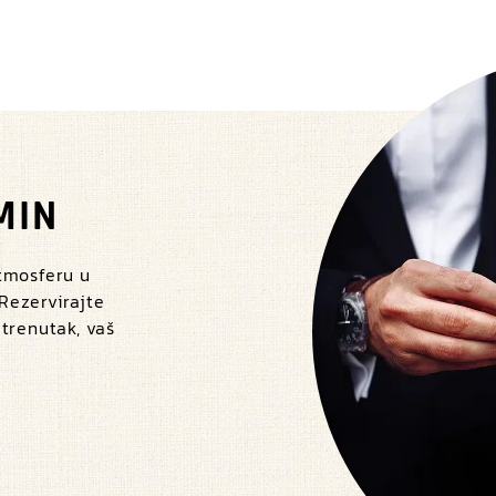
MIN
atmosferu u
 Rezervirajte
 trenutak, vaš