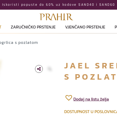
Iskoristi popuste do 60% uz kodove SAND40 i SAND60
T
ZARUČNIČKO PRSTENJE
VJENČANO PRSTENJE
P
ogrlica s pozlatom
JAEL SR
S POZLA
Dodaj na listu želja
DOSTUPNOST U POSLOVNI