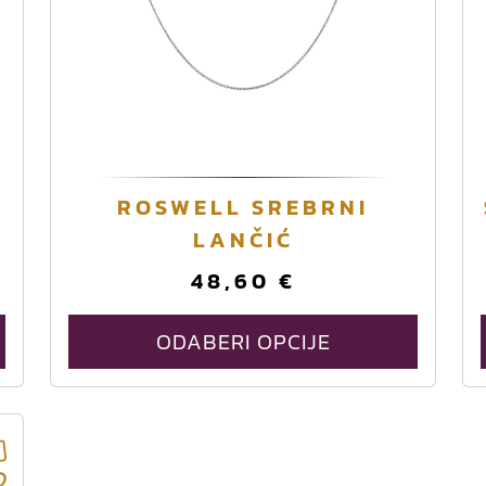
O
Ć
ROSWELL SREBRNI
v
LANČIĆ
a
48,60
€
j
p
r
ODABERI OPCIJE
o
i
z
v
o