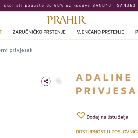
Iskoristi popuste do 60% uz kodove SAND40 i SAND60
T
ZARUČNIČKO PRSTENJE
VJENČANO PRSTENJE
P
brni privjesak
ADALINE
PRIVJES
Dodaj na listu želja
DOSTUPNOST U POSLOVNI