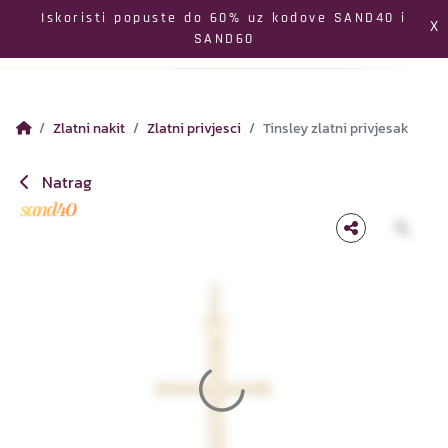
Izbornik
Iskoristi popuste do 60% uz kodove SAND40 i
X
SAND60
Pretraga
Profil
Koš
Zlatni nakit
Zlatni privjesci
Tinsley zlatni privjesak
Natrag